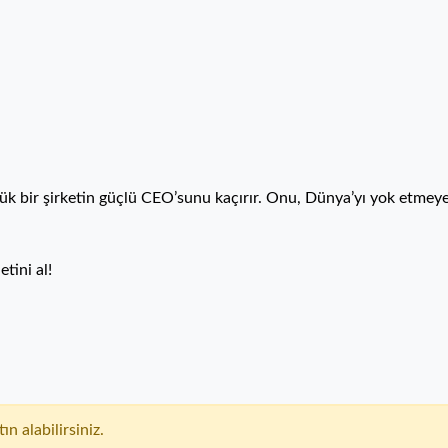
yük bir şirketin güçlü CEO’sunu kaçırır. Onu, Dünya’yı yok etmey
tini al!
ın alabilirsiniz.