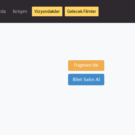
zda
İletişim
Vizyondakiler
Gelecek Filmler
Fragmanı İzle
Bilet Satın Al