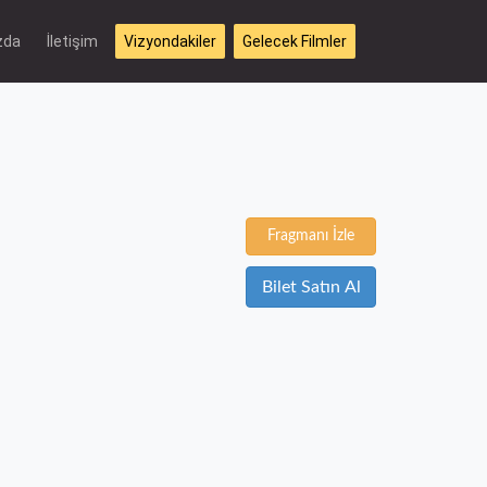
zda
İletişim
Vizyondakiler
Gelecek Filmler
Fragmanı İzle
Bilet Satın Al