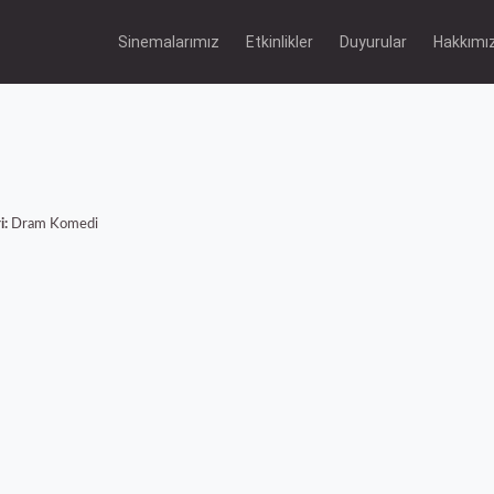
Sinemalarımız
Etkinlikler
Duyurular
Hakkımı
i:
Dram
Komedi