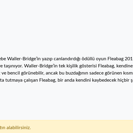
oebe Waller-Bridge’in yazıp canlandırdığı ödüllü oyun Fleabag 2
 taşınıyor. Waller-Bridge’in tek kişilik gösterisi Fleabag, kendin
siz ve bencil görünebilir, ancak bu buzdağının sadece görünen kısmı
ayakta tutmaya çalışan Fleabag, bir anda kendini kaybedecek hiçbir 
ın alabilirsiniz.